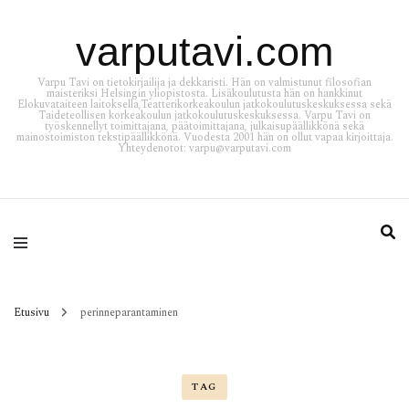
varputavi.com
Varpu Tavi on tietokirjailija ja dekkaristi. Hän on valmistunut filosofian
maisteriksi Helsingin yliopistosta. Lisäkoulutusta hän on hankkinut
Elokuvataiteen laitoksella,Teatterikorkeakoulun jatkokoulutuskeskuksessa sekä
Taideteollisen korkeakoulun jatkokoulutuskeskuksessa. Varpu Tavi on
työskennellyt toimittajana, päätoimittajana, julkaisupäällikkönä sekä
mainostoimiston tekstipäällikkönä. Vuodesta 2001 hän on ollut vapaa kirjoittaja.
Yhteydenotot: varpu@varputavi.com
Etusivu
perinneparantaminen
TAG