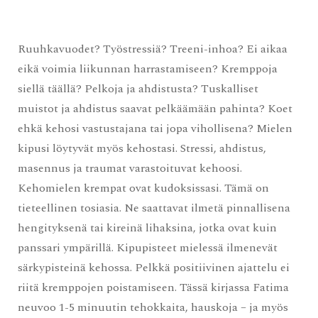
Ruuhkavuodet? Työstressiä? Treeni-inhoa? Ei aikaa
eikä voimia liikunnan harrastamiseen? Kremppoja
siellä täällä? Pelkoja ja ahdistusta? Tuskalliset
muistot ja ahdistus saavat pelkäämään pahinta? Koet
ehkä kehosi vastustajana tai jopa vihollisena? Mielen
kipusi löytyvät myös kehostasi. Stressi, ahdistus,
masennus ja traumat varastoituvat kehoosi.
Kehomielen krempat ovat kudoksissasi. Tämä on
tieteellinen tosiasia. Ne saattavat ilmetä pinnallisena
hengityksenä tai kireinä lihaksina, jotka ovat kuin
panssari ympärillä. Kipupisteet mielessä ilmenevät
särkypisteinä kehossa. Pelkkä positiivinen ajattelu ei
riitä kremppojen poistamiseen. Tässä kirjassa Fatima
neuvoo 1-5 minuutin tehokkaita, hauskoja – ja myös