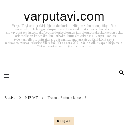
varputavi.com
Varpu Tavi on tietokirjailija ja dekkaristi. Hän on valmistunut filosofian
maisteriksi Helsingin yliopistosta. Lisäkoulutusta hän on hankkinut
Elokuvataiteen laitoksella,Teatterikorkeakoulun jatkokoulutuskeskuksessa sekä
Taideteollisen korkeakoulun jatkokoulutuskeskuksessa. Varpu Tavi on
työskennellyt toimittajana, päätoimittajana, julkaisupäällikkönä sekä
mainostoimiston tekstipäällikkönä. Vuodesta 2001 hän on ollut vapaa kirjoittaja.
Yhteydenotot: varpu@varputavi.com
Etusivu
KIRJAT
Treenaa Fatiman kanssa 2
KIRJAT