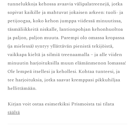
tunnelukkoja kehossa avaavia välipalatreenejä, jotka
sopivat kaikille ja mahtuvat jokaisen arkeen: tuoli- ja
petijoogaa, koko kehon jumppa viidessä minuutissa,
täsmäliikkeitä niskalle, lantionpohjan kehonhuoltoa
ja paljon, paljon muuta. Parempi olo omassa kropassa
(ja mielessä) syntyy yllättävän pienistä tekijöistä,
vaikkapa kieltä ja silmiä treenaamalla – ja alle viiden
minuutin harjoituksilla muun elämänmenon lomassa!
Ole lempeä itsellesi ja kehollesi. Kohtaa tunteesi, ja
tee harjoituksia, jotka saavat kremppasi pikkuhiljaa
hellittämään.
Kirjan voit ostaa esimerkiksi Prismoista tai tilata
täältä